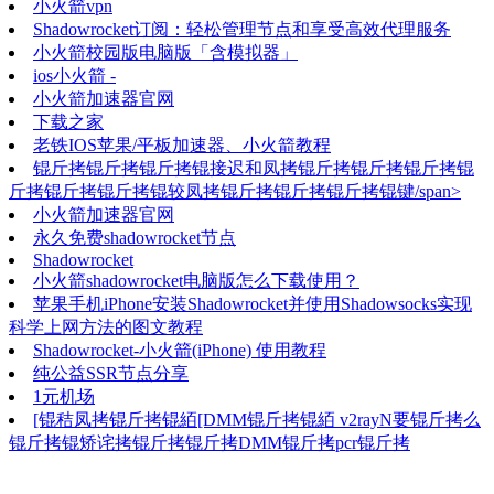
小火箭vpn
Shadowrocket订阅：轻松管理节点和享受高效代理服务
小火箭校园版电脑版「含模拟器」
ios小火箭 -
小火箭加速器官网
下载之家
老铁IOS苹果/平板加速器、小火箭教程
锟斤拷锟斤拷锟斤拷锟接迟和凤拷锟斤拷锟斤拷锟斤拷锟
斤拷锟斤拷锟斤拷锟较凤拷锟斤拷锟斤拷锟斤拷锟键/span>
小火箭加速器官网
永久免费shadowrocket节点
Shadowrocket
小火箭shadowrocket电脑版怎么下载使用？
苹果手机iPhone安装Shadowrocket并使用Shadowsocks实现
科学上网方法的图文教程
Shadowrocket-小火箭(iPhone) 使用教程
纯公益SSR节点分享
1元机场
[锟秸凤拷锟斤拷锟絔[DMM锟斤拷锟絔 v2rayN要锟斤拷么
锟斤拷锟矫诧拷锟斤拷锟斤拷DMM锟斤拷pcr锟斤拷